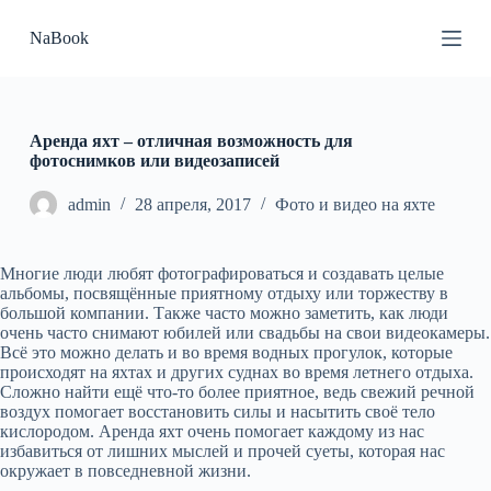
П
NaBook
е
р
е
й
т
и
Аренда яхт – отличная возможность для
к
фотоснимков или видеозаписей
с
у
admin
28 апреля, 2017
Фото и видео на яхте
т
и
Многие люди любят фотографироваться и создавать целые
альбомы, посвящённые приятному отдыху или торжеству в
большой компании. Также часто можно заметить, как люди
очень часто снимают юбилей или свадьбы на свои видеокамеры.
Всё это можно делать и во время водных прогулок, которые
происходят на яхтах и других суднах во время летнего отдыха.
Сложно найти ещё что-то более приятное, ведь свежий речной
воздух помогает восстановить силы и насытить своё тело
кислородом. Аренда яхт очень помогает каждому из нас
избавиться от лишних мыслей и прочей суеты, которая нас
окружает в повседневной жизни.