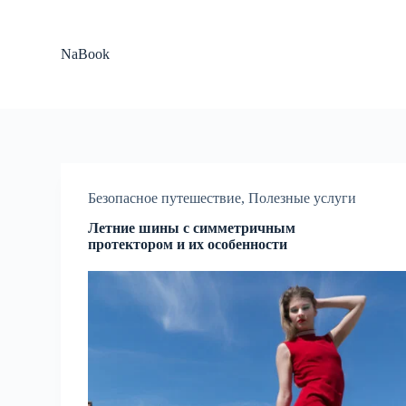
П
е
р
NaBook
е
й
т
и
к
с
у
т
и
Безопасное путешествие
,
Полезные услуги
Летние шины с симметричным
протектором и их особенности