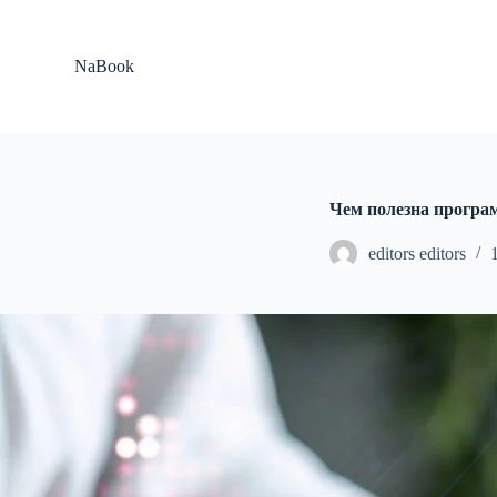
П
е
р
NaBook
е
й
т
и
к
с
у
Чем полезна програ
т
и
editors editors