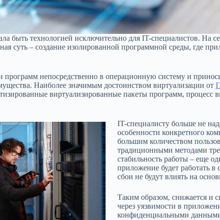
ала быть технологией исключительно для IT-специалистов. На се
вная суть – создание изолированной программной среды, где пр
ки программ непосредственно в операционную систему и прино
имущества. Наиболее значимым достоинством виртуализации от
ртизированные виртуализированные пакеты программ, процесс в
IT-специалисту больше не на
особенности конкретного комп
большим количеством пользов
традиционными методами треб
стабильность работы – еще од
приложение будет работать в
сбои не будут влиять на осн
Таким образом, снижается и 
через уязвимости в приложени
конфиденциальными данными.