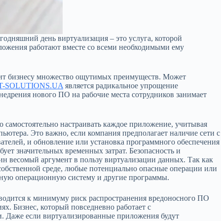
годняшний день виртуализация – это услуга, которой
иложения работают вместе со всеми необходимыми ему
сит бизнесу множество ощутимых преимуществ. Может
IT-SOLUTIONS.UA
является радикальное упрощение
недрения нового ПО на рабочие места сотрудников занимает
до самостоятельно настраивать каждое приложение, учитывая
ьютера. Это важно, если компания предполагает наличие сети с
ателей, и обновление или установка программного обеспечения
ует значительных временных затрат. Безопасность и
ин весомый аргумент в пользу виртуализации данных. Так как
 собственной среде, любые потенциально опасные операции или
овную операционную систему и другие программы.
сводится к минимуму риск распространения вредоносного ПО
ях. Бизнес, который повседневно работает с
 Даже если виртуализированные приложения будут