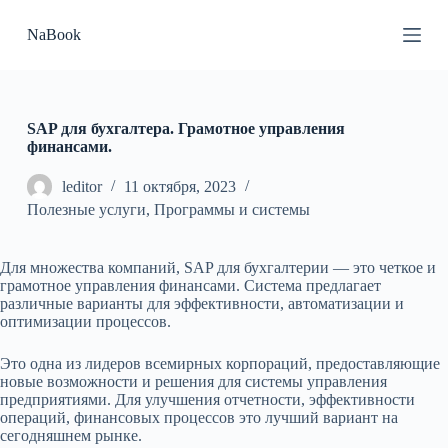
П
NaBook
е
р
е
й
т
и
SAP для бухгалтера. Грамотное управления
к
финансами.
с
у
leditor
11 октября, 2023
т
Полезные услуги
,
Программы и системы
и
Для множества компаний, SAP для бухгалтерии — это четкое и
грамотное управления финансами. Система предлагает
различные варианты для эффективности, автоматизации и
оптимизации процессов.
Это одна из лидеров всемирных корпораций, предоставляющие
новые возможности и решения для системы управления
предприятиями. Для улучшения отчетности, эффективности
операций, финансовых процессов это лучший вариант на
сегодняшнем рынке.