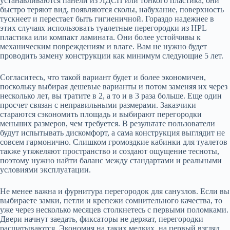
устанавливаются панели из ЛДСП или тонкого пластика, они
быстро теряют вид, появляются сколы, набухание, поверхность
тускнеет и перестает быть гигиеничной. Гораздо надежнее в
этих случаях использовать туалетные перегородки из HPL
пластика или компакт ламината. Они более устойчивы к
механическим повреждениям и влаге. Вам не нужно будет
проводить замену конструкции как минимум следующие 5 лет.
Согласитесь, что такой вариант будет и более экономичен,
поскольку выбирая дешевые варианты и потом заменяя их через
несколько лет, вы тратите в 2, а то и в 3 раза больше. Еще один
просчет связан с неправильными размерами. Заказчики
стараются сэкономить площадь и выбирают перегородки
меньших размеров, чем требуется. В результате пользователи
будут испытывать дискомфорт, а сама конструкция выглядит не
совсем гармонично. Слишком громоздкие кабинки для туалетов
также утяжеляют пространство и создают ощущение тесноты,
поэтому нужно найти баланс между стандартами и реальными
условиями эксплуатации.
Не менее важна и фурнитура перегородок для санузлов. Если вы
выбираете замки, петли и крепежи сомнительного качества, то
уже через несколько месяцев столкнетесь с первыми поломками.
Двери начнут заедать, фиксаторы не держат, перегородки
расшатываются. Экономия на таких мелких, на первый взгляд,