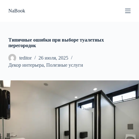
П
NaBook
е
р
е
й
т
и
Типичные ошибки при выборе туалетных
к
перегородок
с
у
teditor
26 июля, 2025
т
Декор интерьера
,
Полезные услуги
и