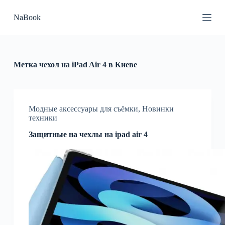
П
NaBook
е
р
е
й
т
и
Метка
чехол на iPad Air 4 в Киеве
к
с
у
т
и
Модные аксессуары для съёмки
,
Новинки
техники
Защитные на чехлы на ipad air 4