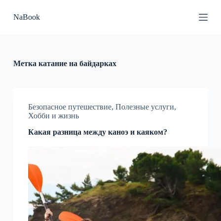
П
NaBook
е
р
е
й
т
и
Метка
катание на байдарках
к
с
у
т
и
Безопасное путешествие
,
Полезные услуги
,
Хобби и жизнь
Какая разница между каноэ и каяком?