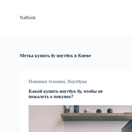
П
е
р
NaBook
е
й
т
и
к
с
у
Метка
купить бу ноутбук в Киеве
т
и
Новинки техники
,
Ноутбуки
Какой купить ноутбук бу, чтобы не
пожалеть о покупке?