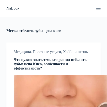
П
NaBook
е
р
е
й
т
и
Метка
отбелить зубы цена киев
к
с
у
т
и
Медицина
,
Полезные услуги
,
Хобби и жизнь
Что нужно знать тем, кто решил отбелить
зубы: цена Киев, особенности и
эффективность?