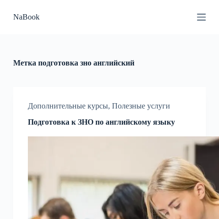
П
NaBook
е
р
е
й
т
и
Метка
подготовка зно английский
к
с
у
т
и
Дополнительные курсы
,
Полезные услуги
Подготовка к ЗНО по английскому языку