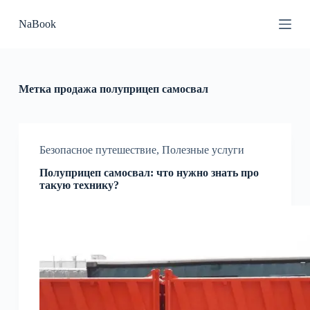
П
NaBook
е
р
е
й
т
и
Метка
продажа полуприцеп самосвал
к
с
у
т
и
Безопасное путешествие
,
Полезные услуги
Полуприцеп самосвал: что нужно знать про
такую технику?