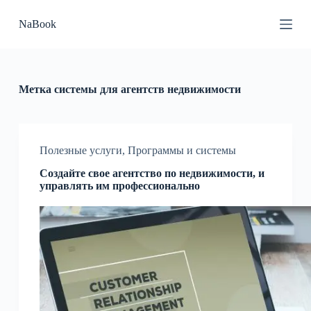
П
NaBook
е
р
е
й
т
и
Метка
системы для агентств недвижимости
к
с
у
т
и
Полезные услуги
,
Программы и системы
Создайте свое агентство по недвижимости, и
управлять им профессионально