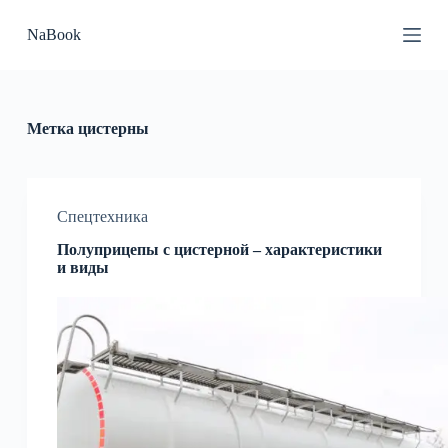
П
NaBook
е
р
е
й
т
и
Метка
цистерны
к
с
у
т
и
Спецтехника
Полуприцепы с цистерной – характеристики
и виды