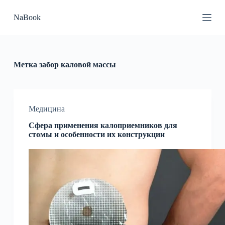
П
NaBook
е
р
е
й
т
и
Метка
забор каловой массы
к
с
у
т
и
Медицина
Сфера применения калоприемников для
стомы и особенности их конструкции